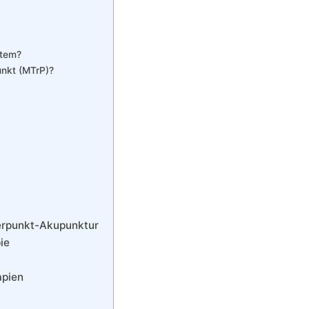
stem?
unkt (MTrP)?
gerpunkt-Akupunktur
ie
apien