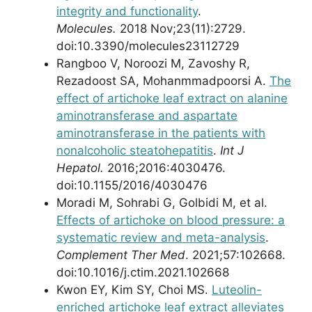
integrity and functionality
.
Molecules.
2018 Nov;23(11):2729.
doi:10.3390/molecules23112729
Rangboo V, Noroozi M, Zavoshy R,
Rezadoost SA, Mohanmmadpoorsi A.
The
effect of artichoke leaf extract on alanine
aminotransferase and aspartate
aminotransferase in the patients with
nonalcoholic steatohepatitis
.
Int J
Hepatol.
2016;2016:4030476.
doi:10.1155/2016/4030476
Moradi M, Sohrabi G, Golbidi M, et al.
Effects of artichoke on blood pressure: a
systematic review and meta-analysis
.
Complement Ther Med
. 2021;57:102668.
doi:10.1016/j.ctim.2021.102668
Kwon EY, Kim SY, Choi MS.
Luteolin-
enriched artichoke leaf extract alleviates