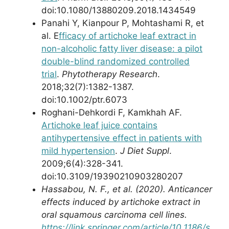
doi:10.1080/13880209.2018.1434549
Panahi Y, Kianpour P, Mohtashami R, et
al. E
fficacy of artichoke leaf extract in
non-alcoholic fatty liver disease: a pilot
double-blind randomized controlled
trial
.
Phytotherapy Research
.
2018;32(7):1382-1387.
doi:10.1002/ptr.6073
Roghani-Dehkordi F, Kamkhah AF.
Artichoke leaf juice contains
antihypertensive effect in patients with
mild hypertension
.
J Diet Suppl
.
2009;6(4):328-341.
doi:10.3109/19390210903280207
Hassabou, N. F.,
et al.
(2020). Anticancer
effects induced by artichoke extract in
oral squamous carcinoma cell lines.
https://link.springer.com/article/10.1186/s