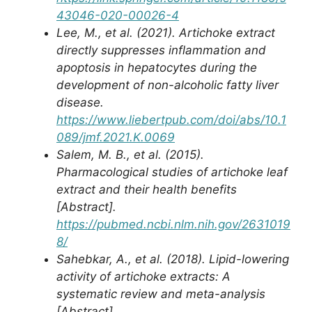
43046-020-00026-4
Lee, M.,
et al.
(2021). Artichoke extract
directly suppresses inflammation and
apoptosis in hepatocytes during the
development of non-alcoholic fatty liver
disease.
https://www.liebertpub.com/doi/abs/10.1
089/jmf.2021.K.0069
Salem, M. B.,
et al.
(2015).
Pharmacological studies of artichoke leaf
extract and their health benefits
[Abstract].
https://pubmed.ncbi.nlm.nih.gov/2631019
8/
Sahebkar, A.,
et al.
(2018). Lipid-lowering
activity of artichoke extracts: A
systematic review and meta-analysis
[Abstract].