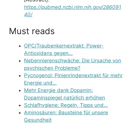
https://pubmed.ncbi.nlm.nih.gov/286091
40/
Must reads
OPC/Traubenkernextrakt: Power-
Antioxidans gegen…
Nebennierenschwäche: Die Ursache von
psychischen Probleme?
Pycnogenol: Pinienrindenextrakt für mehr
Energie und…
Mehr Energie dank Dopamin:
Dopaminspiegel natürlich erhöhen
Schlafhygiene: Regeln, Tipps und…
Aminosäuren: Bausteine für unsere
Gesundheit