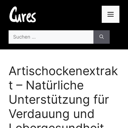
Zum
Inhalt
Men
springen
Suchen
nach:
Artischockenextrak
t – Natürliche
Unterstützung für
Verdauung und
Lebergesundheit