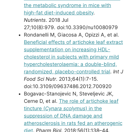
the metabolic syndrome in mice with
high-fat diet-induced obesity
.
Nutrients
. 2018 Jul
27;10(8):979. doi:10.3390/nu10080979
Rondanelli M, Giacosa A, Opizzi A, et al.
Beneficial effects of artichoke leaf extract
supplementation on increasing HDL-
cholesterol in subjects with primary mild
hypercholesterolaemia: a double-blind,
randomized, placebo-controlled trial
.
Int J
Food Sci Nutr
. 2013;64(1):7-15.
doi:10.3109/09637486.2012.700920
Bogavac-Stanojevic N, Steveljevic JK,
Cerne D, et al.
The role of artichoke leaf
tincture (
Cynara scolymus
) in the
suppression of DNA damage and
atherosclerosis in rats fed an atherogenic
diet
.
Pharm Biol.
2018;56(1):138–44.