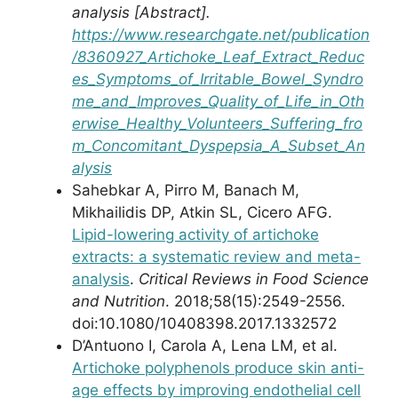
analysis [Abstract].
https://www.researchgate.net/publication
/8360927_Artichoke_Leaf_Extract_Reduc
es_Symptoms_of_Irritable_Bowel_Syndro
me_and_Improves_Quality_of_Life_in_Oth
erwise_Healthy_Volunteers_Suffering_fro
m_Concomitant_Dyspepsia_A_Subset_An
alysis
Sahebkar A, Pirro M, Banach M,
Mikhailidis DP, Atkin SL, Cicero AFG.
Lipid-lowering activity of artichoke
extracts: a systematic review and meta-
analysis
.
Critical Reviews in Food Science
and Nutrition
. 2018;58(15):2549-2556.
doi:10.1080/10408398.2017.1332572
D’Antuono I, Carola A, Lena LM, et al.
Artichoke polyphenols produce skin anti-
age effects by improving endothelial cell