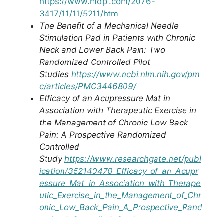
https://www.mdpi.com/2076-
3417/11/11/5211/htm
The Benefit of a Mechanical Needle
Stimulation Pad in Patients with Chronic
Neck and Lower Back Pain: Two
Randomized Controlled Pilot
Studies
https://www.ncbi.nlm.nih.gov/pm
c/articles/PMC3446809/
Efficacy of an Acupressure Mat in
Association with Therapeutic Exercise in
the Management of Chronic Low Back
Pain: A Prospective Randomized
Controlled
Study
https://www.researchgate.net/publ
ication/352140470_Efficacy_of_an_Acupr
essure_Mat_in_Association_with_Therape
utic_Exercise_in_the_Management_of_Chr
onic_Low_Back_Pain_A_Prospective_Rand