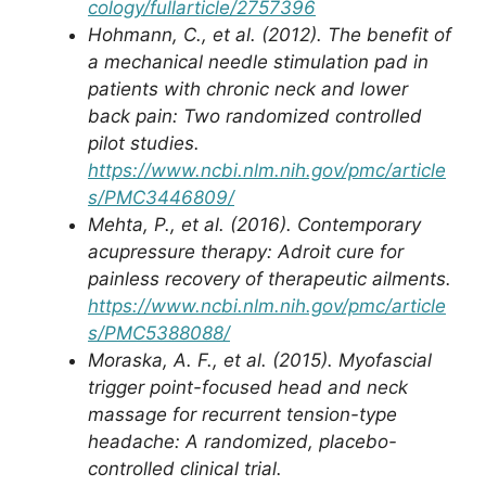
cology/fullarticle/2757396
Hohmann, C., et al. (2012). The benefit of
a mechanical needle stimulation pad in
patients with chronic neck and lower
back pain: Two randomized controlled
pilot studies.
https://www.ncbi.nlm.nih.gov/pmc/article
s/PMC3446809/
Mehta, P., et al. (2016). Contemporary
acupressure therapy: Adroit cure for
painless recovery of therapeutic ailments.
https://www.ncbi.nlm.nih.gov/pmc/article
s/PMC5388088/
Moraska, A. F., et al. (2015). Myofascial
trigger point-focused head and neck
massage for recurrent tension-type
headache: A randomized, placebo-
controlled clinical trial.