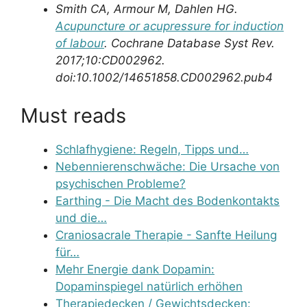
Smith CA, Armour M, Dahlen HG.
Acupuncture or acupressure for induction
of labour
. Cochrane Database Syst Rev.
2017;10:CD002962.
doi:10.1002/14651858.CD002962.pub4
Must reads
Schlafhygiene: Regeln, Tipps und…
Nebennierenschwäche: Die Ursache von
psychischen Probleme?
Earthing - Die Macht des Bodenkontakts
und die…
Craniosacrale Therapie - Sanfte Heilung
für…
Mehr Energie dank Dopamin:
Dopaminspiegel natürlich erhöhen
Therapiedecken / Gewichtsdecken: