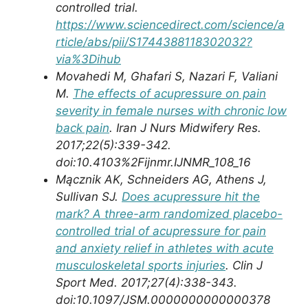
controlled trial.
https://www.sciencedirect.com/science/a
rticle/abs/pii/S1744388118302032?
via%3Dihub
Movahedi M, Ghafari S, Nazari F, Valiani
M.
The effects of acupressure on pain
severity in female nurses with chronic low
back pain
. Iran J Nurs Midwifery Res.
2017;22(5):339-342.
doi:10.4103%2Fijnmr.IJNMR_108_16
Mącznik AK, Schneiders AG, Athens J,
Sullivan SJ.
Does acupressure hit the
mark? A three-arm randomized placebo-
controlled trial of acupressure for pain
and anxiety relief in athletes with acute
musculoskeletal sports injuries
. Clin J
Sport Med. 2017;27(4):338-343.
doi:10.1097/JSM.0000000000000378