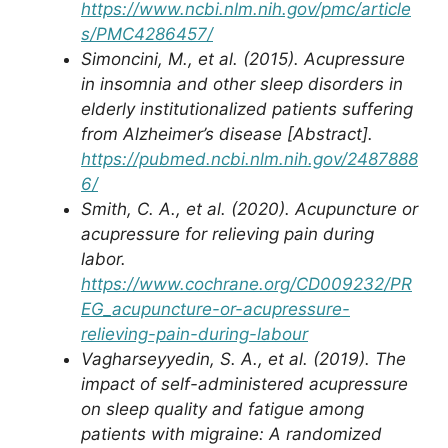
https://www.ncbi.nlm.nih.gov/pmc/article
s/PMC4286457/
Simoncini, M., et al. (2015). Acupressure
in insomnia and other sleep disorders in
elderly institutionalized patients suffering
from Alzheimer’s disease [Abstract].
https://pubmed.ncbi.nlm.nih.gov/2487888
6/
Smith, C. A., et al. (2020). Acupuncture or
acupressure for relieving pain during
labor.
https://www.cochrane.org/CD009232/PR
EG_acupuncture-or-acupressure-
relieving-pain-during-labour
Vagharseyyedin, S. A., et al. (2019). The
impact of self-administered acupressure
on sleep quality and fatigue among
patients with migraine: A randomized