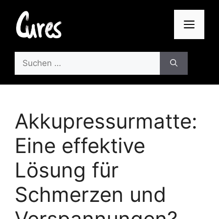
Zum
Inhalt
Men
springen
Suchen
nach:
Akkupressurmatte:
Eine effektive
Lösung für
Schmerzen und
Verspannungen?