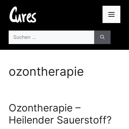
Zum
Inhalt
Men
springen
Suchen
nach:
ozontherapie
Ozontherapie –
Heilender Sauerstoff?